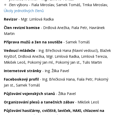
člen výboru - Fiala Miroslav, Samek Tomáš, Trnka Miroslav,
Úkoly jednotlivých členů
Revizor
- Mgr. Limlová Radka
Člen revizní komise
- Drdlová Anežka, Fiala Petr, Havránek
Martin
Příprava mužů a žen na soutěže
-
Samek Tomáš
Vedoucí mládeže
- Ing. Břečková Hana (hlavní vedoucí), Blažek
Kryštof, Drdlová Anežka, Mgr. Limlová Radka, Limlová Tereza,
Mikišek Leoš, Pokorný Jan ml., Pokorný Jan st., Tulis Martin
Internetové stránky
- Ing. Žilka Pavel
Facebookový profil
- Ing. Břečková Hana, Fiala Petr, Pokorný
Jan st., Samek Tomáš
Půjčování vojenských stanů
- Žilka Pavel
Organizování plesů a tanečních zábav
-
Mikišek Leoš
Půjčování hasičárny, cvičiště,
laviček, HAKI, chlazení na