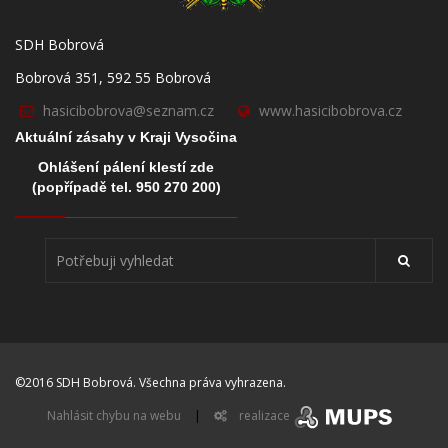
SDH Bobrová
Bobrová 351, 592 55 Bobrová
hasicibobrova@seznam.cz
www.hasicibobrova.cz
Aktuální zásahy v Kraji Vysočina
Ohlášení pálení klestí zde
(popřípadě tel. 950 270 200)
©2016 SDH Bobrová. Všechna práva vyhrazena.
Nahlásit chybu na webu
|
realizace